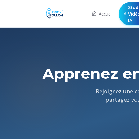
Stud
Accueil
Vidé
IA
Apprenez e
Rejoignez une c
partagez vos