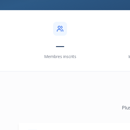
—
Membres inscrits
Plu