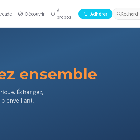
À
Arcade
Découvrir
Adhérer
Recherche
propos
sez ensemble
rique. Échangez,
bienveillant.