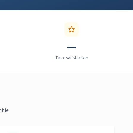
—
Taux satisfaction
mble